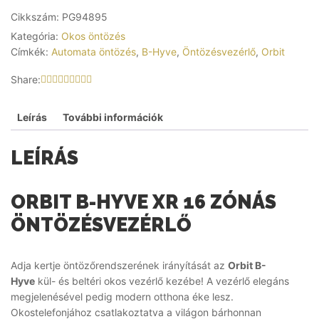
Cikkszám:
PG94895
Kategória:
Okos öntözés
Címkék:
Automata öntözés
,
B-Hyve
,
Öntözésvezérlő
,
Orbit
Share:
Leírás
További információk
LEÍRÁS
ORBIT B-HYVE XR 16 ZÓNÁS
ÖNTÖZÉSVEZÉRLŐ
Adja kertje öntözőrendszerének irányítását az
Orbit B-
Hyve
kül- és beltéri okos vezérlő kezébe! A vezérlő elegáns
megjelenésével pedig modern otthona éke lesz.
Okostelefonjához csatlakoztatva a világon bárhonnan