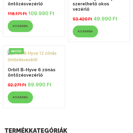
öntözésvezérlő
szerelhető okos
vezérlő
109.990
Ft
118.171
Ft
Original
Current
49.990
Ft
53.420
Ft
price
price
Original
Current
was:
is:
price
price
KOSÁRBA
118.171 Ft.
109.990 Ft.
was:
is:
KOSÁRBA
53.420 Ft.
49.990 Ft.
AKCIÓ!
Orbit B-Hyve 6 zónás
öntözésvezérlő
89.990
Ft
92.271
Ft
Original
Current
price
price
was:
is:
KOSÁRBA
92.271 Ft.
89.990 Ft.
TERMÉKKATEGÓRIÁK