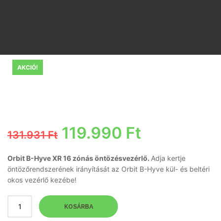
AKCIÓ!
Original
Current
119.990
Ft
131.931
Ft
price
price
Orbit B-Hyve XR 16 zónás öntözésvezérlő.
Adja kertje
öntözőrendszerének irányítását az Orbit B-Hyve kül- és beltéri
was:
is:
okos vezérlő kezébe!
131.931 Ft.
119.990 Ft
KOSÁRBA