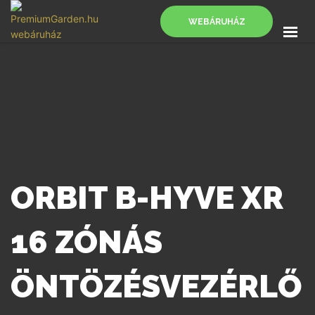
WEBÁRUHÁZ
FŐOLDAL
SZOLGÁLTATÁSOK
BLOG
KAPCSOLAT
WEBÁRUHÁZ
ORBIT B-HYVE XR
16 ZÓNÁS
ÖNTÖZÉSVEZÉRLŐ