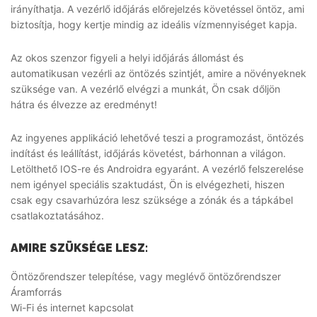
irányíthatja. A vezérlő időjárás előrejelzés követéssel öntöz, ami
biztosítja, hogy kertje mindig az ideális vízmennyiséget kapja.
Az okos szenzor figyeli a helyi időjárás állomást és
automatikusan vezérli az öntözés szintjét, amire a növényeknek
szüksége van. A vezérlő elvégzi a munkát, Ön csak dőljön
hátra és élvezze az eredményt!
Az ingyenes applikáció lehetővé teszi a programozást, öntözés
indítást és leállítást, időjárás követést, bárhonnan a világon.
Letölthető IOS-re és Androidra egyaránt. A vezérlő felszerelése
nem igényel speciális szaktudást, Ön is elvégezheti, hiszen
csak egy csavarhúzóra lesz szüksége a zónák és a tápkábel
csatlakoztatásához.
AMIRE SZÜKSÉGE LESZ:
Öntözőrendszer telepítése, vagy meglévő öntözőrendszer
Áramforrás
Wi-Fi és internet kapcsolat