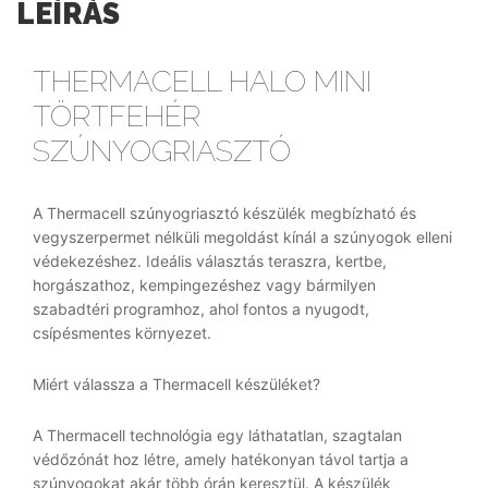
LEÍRÁS
THERMACELL HALO MINI
TÖRTFEHÉR
SZÚNYOGRIASZTÓ
A Thermacell szúnyogriasztó készülék megbízható és
vegyszerpermet nélküli megoldást kínál a szúnyogok elleni
védekezéshez. Ideális választás teraszra, kertbe,
horgászathoz, kempingezéshez vagy bármilyen
szabadtéri programhoz, ahol fontos a nyugodt,
csípésmentes környezet.
Miért válassza a Thermacell készüléket?
A Thermacell technológia egy láthatatlan, szagtalan
védőzónát hoz létre, amely hatékonyan távol tartja a
szúnyogokat akár több órán keresztül. A készülék