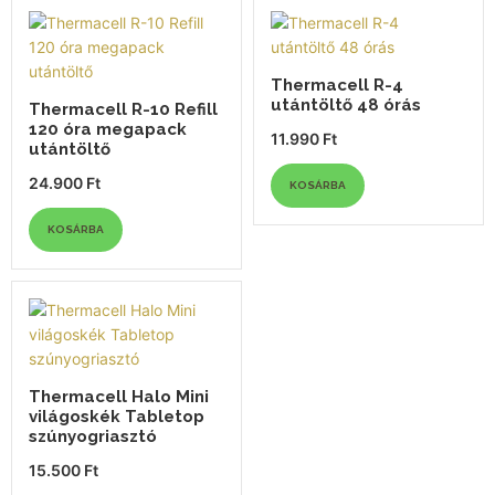
Thermacell R-4
utántöltő 48 órás
Thermacell R-10 Refill
120 óra megapack
11.990
Ft
utántöltő
24.900
Ft
KOSÁRBA
KOSÁRBA
Thermacell Halo Mini
világoskék Tabletop
szúnyogriasztó
15.500
Ft