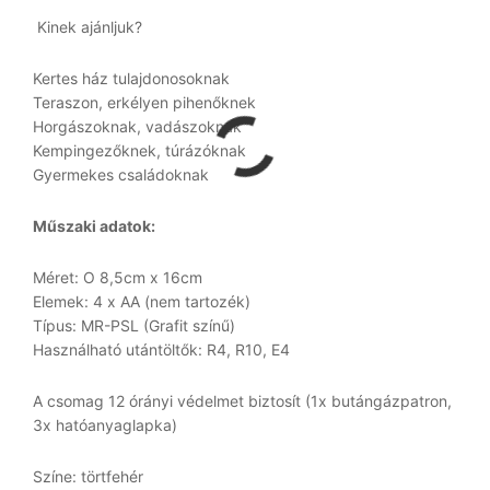
Kinek ajánljuk?
Kertes ház tulajdonosoknak
Teraszon, erkélyen pihenőknek
Horgászoknak, vadászoknak
Kempingezőknek, túrázóknak
Gyermekes családoknak
Műszaki adatok:
Méret: O 8,5cm x 16cm
Elemek: 4 x AA (nem tartozék)
Típus: MR-PSL (Grafit színű)
Használható utántöltők: R4, R10, E4
A csomag 12 órányi védelmet biztosít (1x butángázpatron,
3x hatóanyaglapka)
Színe: törtfehér