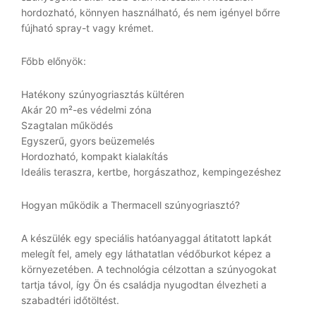
hordozható, könnyen használható, és nem igényel bőrre
fújható spray-t vagy krémet.
Főbb előnyök:
Hatékony szúnyogriasztás kültéren
Akár 20 m²-es védelmi zóna
Szagtalan működés
Egyszerű, gyors beüzemelés
Hordozható, kompakt kialakítás
Ideális teraszra, kertbe, horgászathoz, kempingezéshez
Hogyan működik a Thermacell szúnyogriasztó?
A készülék egy speciális hatóanyaggal átitatott lapkát
melegít fel, amely egy láthatatlan védőburkot képez a
környezetében. A technológia célzottan a szúnyogokat
tartja távol, így Ön és családja nyugodtan élvezheti a
szabadtéri időtöltést.