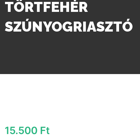
TÖRTFEHÉR
SZÚNYOGRIASZTÓ
15.500
Ft