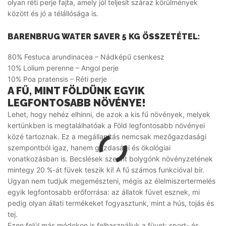
olyan réti perje fajta, amely jól teljesít száraz körülmények
között és jó a télállósága is.
BARENBRUG WATER SAVER 5 KG ÖSSZETÉTEL:
80% Festuca arundinacea – Nádképű csenkesz
10% Lolium perenne – Angol perje
10% Poa pratensis – Réti perje
A FŰ, MINT FÖLDÜNK EGYIK
LEGFONTOSABB NÖVÉNYE!
Lehet, hogy nehéz elhinni, de azok a kis fű növények, melyek
kertünkben is megtalálhatóak a Föld legfontosabb növényei
közé tartoznak. Ez a megállapítás nemcsak mezőgazdasági
szempontból igaz, hanem gazdasági és ökológiai
vonatkozásban is. Becslések szerint bolygónk növényzetének
mintegy 20 %-át füvek teszik ki! A fű számos funkcióval bír.
Ugyan nem tudjuk megemészteni, mégis az élelmiszertermelés
egyik legfontosabb erőforrása: az állatok füvet esznek, mi
pedig olyan állati termékeket fogyasztunk, mint a hús, tojás és
tej.
Ezen felül más módokon is felhasználjuk a füvet: sport- és