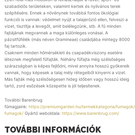
szabadidős területeken, valamint kertek és nyilvános terek
szépítésére. Ennek a növénynek továbbá fontos ökológiai
funkciói is vannak: védelmet nyújt a talajerózió ellen, felveszi a
vizet, tisztítja a levegőt, amit belélegzünk, stb. A fű minden
fajtájának megvannak a maga különleges vonásai. A
pázsitfűfélék (más néven Gramineae) családjába mintegy 8000
faj tartozik.
Csaknem minden hőmérsékleti és csapadékviszony esetére
léteznek megfelelő fűfajták. Néhány fűfajta még szélsőséges
szárazságban is képes fejlődni, mivel annyira hosszú gyökereik
vannak, hogy képesek a talaj mély rétegeiből kinyerni a vizet.
Más fajták még szélsőségesen hideg időben vagy hosszú ideig
tartó, zord esőzések közepette is jól teljesítenek.
További Barenbrug
fűmagjaink:
https://premiumgarden.hu/termekkategoria/fumagok
fumagok/
Gyártó weboldala:
https://www.barenbrug.com/
TOVÁBBI INFORMÁCIÓK