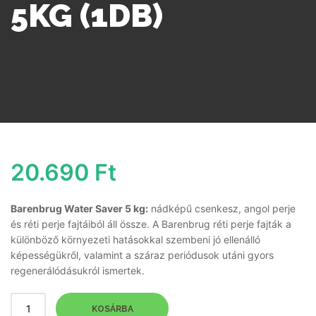
5KG (1DB)
20.690
Ft
Barenbrug Water Saver 5 kg:
nádképű csenkesz, angol perje
és réti perje fajtáiból áll össze. A Barenbrug réti perje fajták a
különböző környezeti hatásokkal szembeni jó ellenálló
képességükről, valamint a száraz periódusok utáni gyors
regenerálódásukról ismertek.
KOSÁRBA