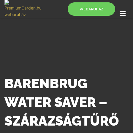
WEBÁRUHÁZ
FŐOLDAL
SZOLGÁLTATÁSOK
BLOG
KAPCSOLAT
WEBÁRUHÁZ
BARENBRUG
WATER SAVER –
SZÁRAZSÁGTŰRŐ