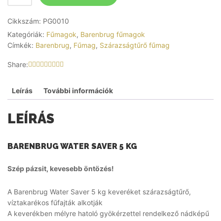
Cikkszám:
PG0010
Kategóriák:
Fűmagok
,
Barenbrug fűmagok
Címkék:
Barenbrug
,
Fűmag
,
Szárazságtűrő fűmag
Share:
Leírás
További információk
LEÍRÁS
BARENBRUG WATER SAVER 5 KG
Szép pázsit, kevesebb öntözés!
A Barenbrug Water Saver 5 kg keveréket szárazságtűrő,
víztakarékos fűfajták alkotják
A keverékben mélyre hatoló gyökérzettel rendelkező nádképű