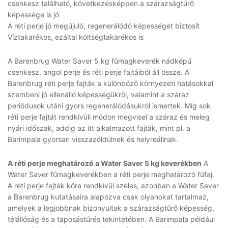
csenkesz található, következésképpen a szárazságtűrő
képessége is jó
A réti perje jó megújuló, regenerálódó képességet biztosít
Víztakarékos, ezáltal költségtakarékos is
A Barenbrug Water Saver 5 kg fűmagkeverék nádképű
csenkesz, angol perje és réti perje fajtáiból áll össze. A
Barenbrug réti perje fajták a különböző környezeti hatásokkal
szembeni jó ellenálló képességükről, valamint a száraz
periódusok utáni gyors regenerálódásukról ismertek. Míg sok
réti perje fajtát rendkívüli módon megvisel a száraz és meleg
nyári időszak, addig az itt alkalmazott fajták, mint pl. a
Barimpala gyorsan visszazöldülnek és helyreállnak.
A réti perje meghatározó a Water Saver 5 kg keverékben
A
Water Saver fűmagkeverékben a réti perje meghatározó fűfaj.
A réti perje fajták köre rendkívül széles, azonban a Water Saver
a Barenbrug kutatásaira alapozva csak olyanokat tartalmaz,
amelyek a legjobbnak bizonyultak a szárazságtűrő képesség,
télállóság és a taposástűrés tekintetében. A Barimpala például