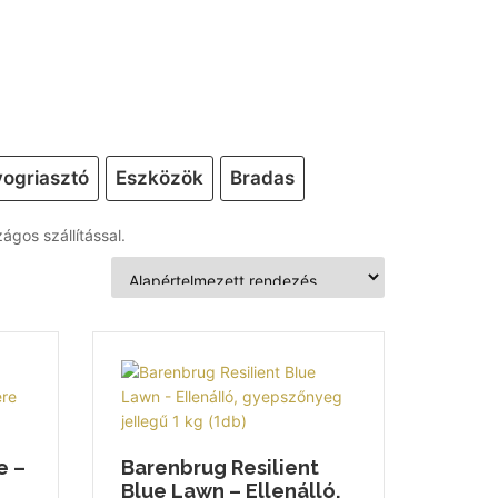
ogriasztó
Eszközök
Bradas
gos szállítással.
e –
Barenbrug Resilient
Blue Lawn – Ellenálló,