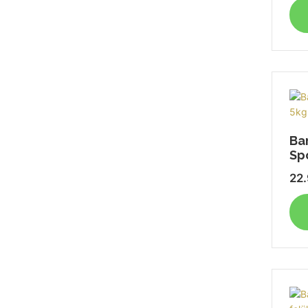
Ba
Spo
22