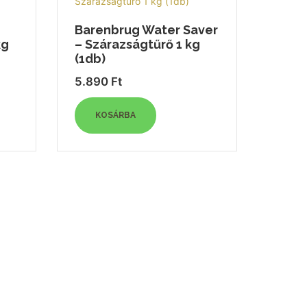
Barenbrug Water Saver
kg
– Szárazságtűrő 1 kg
(1db)
5.890
Ft
KOSÁRBA