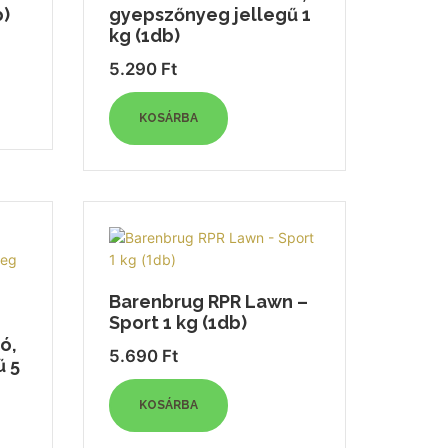
b)
gyepszőnyeg jellegű 1
kg (1db)
5.290
Ft
KOSÁRBA
Barenbrug RPR Lawn –
Sport 1 kg (1db)
ó,
5.690
Ft
ű 5
KOSÁRBA