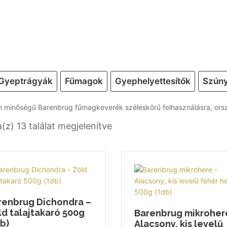
Gyeptrágyák
Fűmagok
Gyephelyettesítők
Szúny
 minőségű Barenbrug fűmagkeverék széleskörű felhasználásra, orszá
(z) 13 találat megjelenítve
renbrug Dichondra –
ld talajtakaró 500g
Barenbrug mikroher
b)
Alacsony, kis levelű