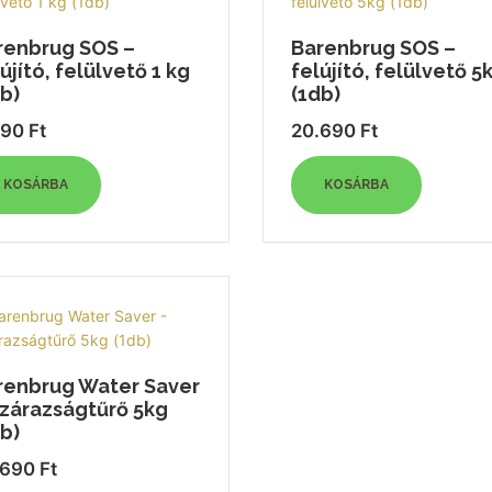
renbrug SOS –
Barenbrug SOS –
újító, felülvető 1 kg
felújító, felülvető 5
b)
(1db)
390
Ft
20.690
Ft
KOSÁRBA
KOSÁRBA
renbrug Water Saver
Szárazságtűrő 5kg
b)
.690
Ft