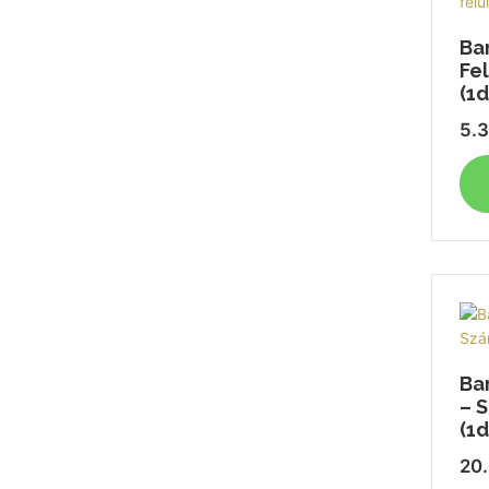
Ba
Fel
(1d
5.
Ba
– 
(1d
20