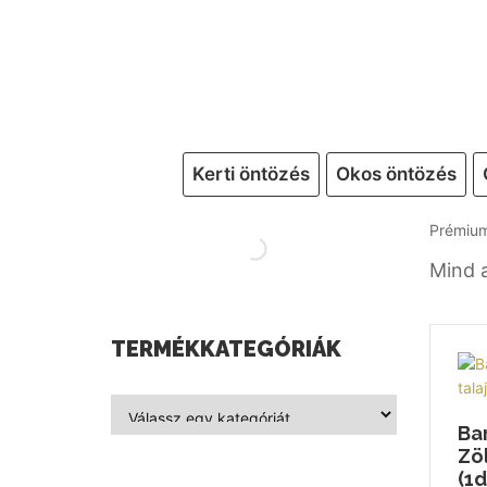
Kerti öntözés
Okos öntözés
Prémium
Mind a
TERMÉKKATEGÓRIÁK
Ba
Zö
(1d