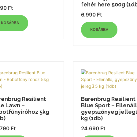
fehér here 500g (1d
590
Ft
6.990
Ft
KOSÁRBA
KOSÁRBA
renbrug Resilient
Barenbrug Resilient
ue Lawn –
Blue Sport – Ellenáll
botfűnyíróhoz 5kg
gyepszőnyeg jelleg
b)
kg (1db)
.790
Ft
24.690
Ft