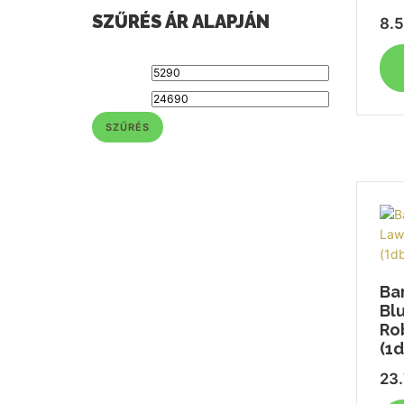
SZŰRÉS ÁR ALAPJÁN
8.
SZŰRÉS
Ba
Bl
Ro
(1d
23