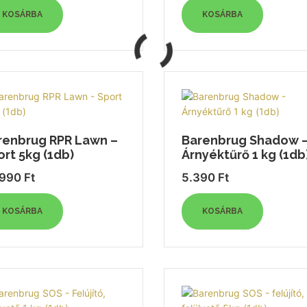
KOSÁRBA
KOSÁRBA
renbrug RPR Lawn –
Barenbrug Shadow 
rt 5kg (1db)
Árnyéktűrő 1 kg (1db
.990
Ft
5.390
Ft
KOSÁRBA
KOSÁRBA