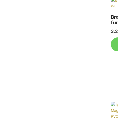
Bra
fu
3.