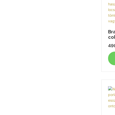
Br
co
49