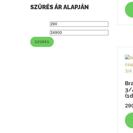
SZŰRÉS ÁR ALAPJÁN
SZŰRÉS
Br
3/
(1d
29