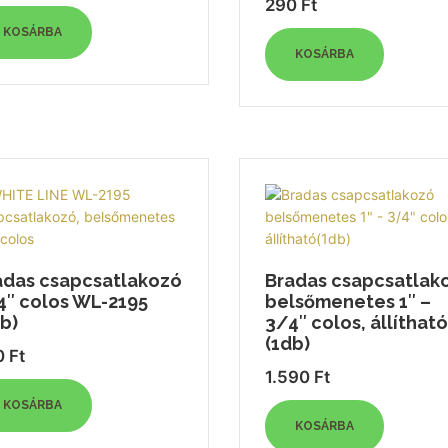
290
Ft
KOSÁRBA
KOSÁRBA
adas csapcsatlakozó
Bradas csapcsatlak
4″ colos WL-2195
belsőmenetes 1″ –
b)
3/4″ colos, állítható
(1db)
0
Ft
1.590
Ft
KOSÁRBA
KOSÁRBA