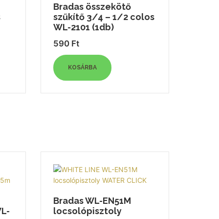
Bradas összekötő
s
szűkítő 3/4 – 1/2 colos
WL-2101 (1db)
590
Ft
KOSÁRBA
Bradas WL-EN51M
WL-
locsolópisztoly