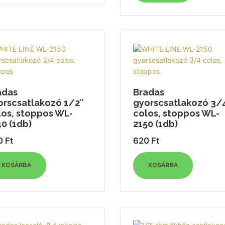
adas
Bradas
orscsatlakozó 1/2″
gyorscsatlakozó 3/
los, stoppos WL-
colos, stoppos WL-
0 (1db)
2150 (1db)
0
Ft
620
Ft
KOSÁRBA
KOSÁRBA