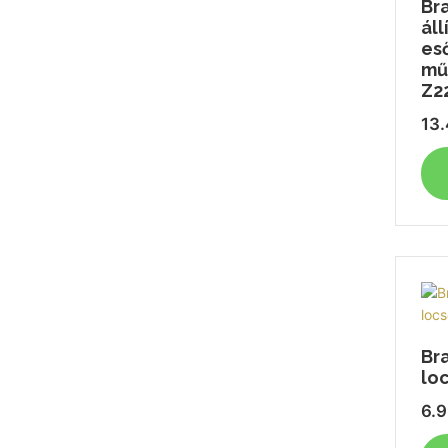
Br
ál
es
mű
Z2
13
Br
lo
6.