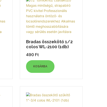
Bradas összekötő 1/2
colos WL-2100 (1db)
490
Ft
KOSÁRBA