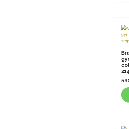
Br
gy
co
214
59