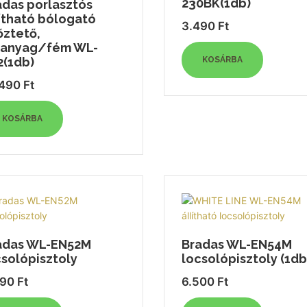
230BK(1db)
adas porlasztós
lítható bólogató
3.490
Ft
őztető,
anyag/fém WL-
2(1db)
KOSÁRBA
.490
Ft
KOSÁRBA
adas WL-EN52M
Bradas WL-EN54M
csolópisztoly
locsolópisztoly (1db
990
Ft
6.500
Ft