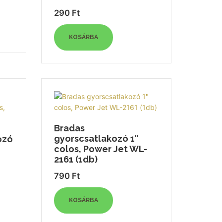
290
Ft
KOSÁRBA
Bradas
gyorscsatlakozó 1″
ozó
colos, Power Jet WL-
2161 (1db)
790
Ft
KOSÁRBA