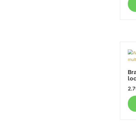
Br
lo
2.