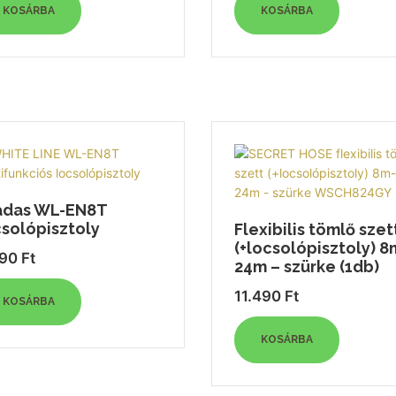
KOSÁRBA
KOSÁRBA
adas WL-EN8T
csolópisztoly
Flexibilis tömlő szet
(+locsolópisztoly) 8
790
Ft
24m – szürke (1db)
11.490
Ft
KOSÁRBA
KOSÁRBA