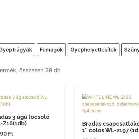
Gyeptrágyák
Fűmagok
Gyephelyettesítők
Szúny
termék, összesen 29 db
adas 3 ágú locsoló
-Z16(1db)
Bradas csapcsatlak
1″ colos WL-2197 (1d
490
Ft