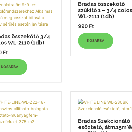
Bradas összekötő
szűkítő 1 – 3/4 colo
WL-2111 (1db)
990
Ft
adas összekötő 3/4
KOSÁRBA
los WL-2110 (1db)
0
Ft
KOSÁRBA
Bradas Szekcionáló
esőztető, átm.15m 