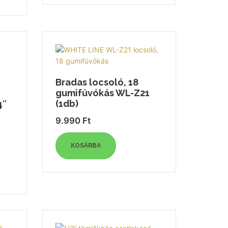
Bradas locsoló, 18
gumifúvókás WL-Z21
(1db)
4″
9.990
Ft
KOSÁRBA