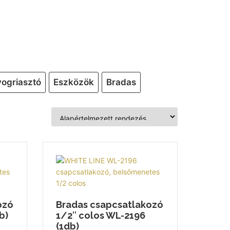
ogriasztó
Eszközök
Bradas
ozó
Bradas csapcsatlakozó
b)
1/2″ colos WL-2196
(1db)