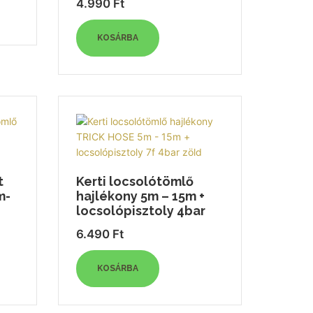
4.990
Ft
KOSÁRBA
t
Kerti locsolótömlő
m-
hajlékony 5m – 15m +
locsolópisztoly 4bar
6.490
Ft
KOSÁRBA