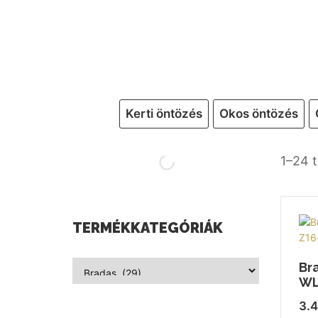
Kerti öntözés
Okos öntözés
1–24 
TERMÉKKATEGÓRIÁK
Br
WL
3.