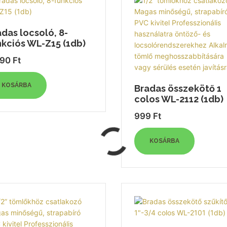
das locsoló, 8-
nkciós WL-Z15 (1db)
290
Ft
KOSÁRBA
Bradas összekötő 1
colos WL-2112 (1db)
999
Ft
KOSÁRBA