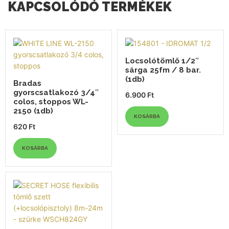
KAPCSOLÓDÓ TERMÉKEK
Locsolótömlő 1/2″
sárga 25fm / 8 bar.
(1db)
Bradas
gyorscsatlakozó 3/4″
6.900
Ft
colos, stoppos WL-
2150 (1db)
KOSÁRBA
620
Ft
KOSÁRBA