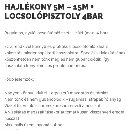
HAJLÉKONY 5M – 15M +
LOCSOLÓPISZTOLY 4BAR
Rugalmas, nyúló locsolótömlő szett – zöld (max. 4 bar)
Ez a rendkívül könnyű és praktikus locsolótömlő ideális
választás mindennapi kerti használatra. Speciális kialakításának
köszönhetően nem törik meg és nem gubancolódik, így
használata kényelmes és problémamentes.
Főbb jellemzők:
Nagyon könnyű kivitel – egyszerű mozgatás és tárolás
Nem törik és nem gubancolódik – rugalmas, strapabíró anyag
Vízzel töltve akár háromszorosára növeli a hosszát
A vízellátás megszakításakor automatikusan visszanyeri eredeti
hosszát
Maximális üzemi nyomás: 4 bar