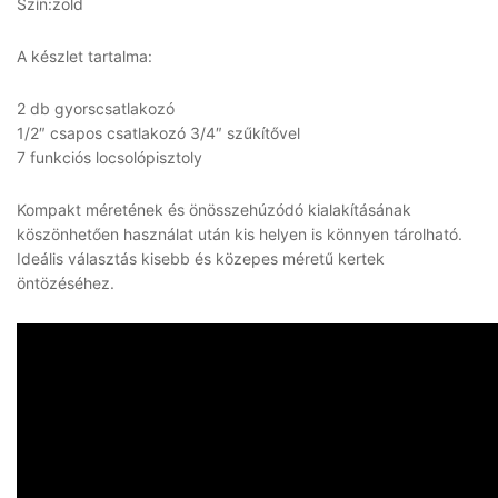
Szín:zöld
A készlet tartalma:
2 db gyorscsatlakozó
1/2″ csapos csatlakozó 3/4″ szűkítővel
7 funkciós locsolópisztoly
Kompakt méretének és önösszehúzódó kialakításának
köszönhetően használat után kis helyen is könnyen tárolható.
Ideális választás kisebb és közepes méretű kertek
öntözéséhez.