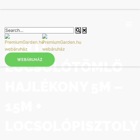
KERTI
WEBÁRUHÁZ
LOCSOLÓTÖMLŐ
FŐOLDAL
SZOLGÁLTATÁSOK
HAJLÉKONY 5M –
BLOG
KAPCSOLAT
15M +
WEBÁRUHÁZ
LOCSOLÓPISZTOLY