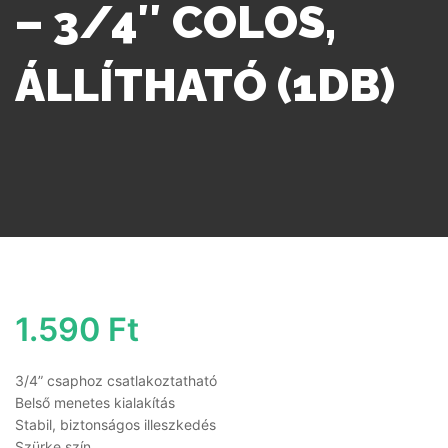
– 3/4″ COLOS,
ÁLLÍTHATÓ (1DB)
1.590
Ft
3/4” csaphoz csatlakoztatható
Belső menetes kialakítás
Stabil, biztonságos illeszkedés
Szürke szín