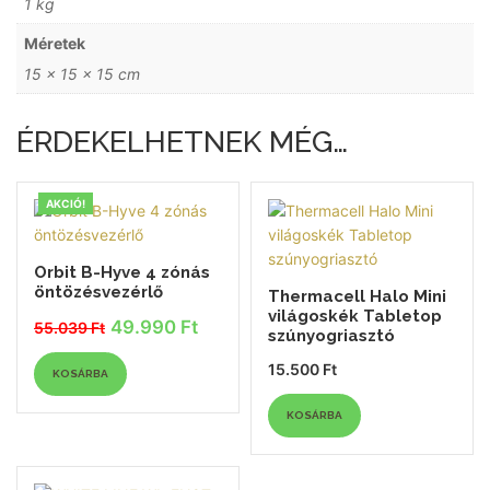
1 kg
Méretek
15 × 15 × 15 cm
ÉRDEKELHETNEK MÉG…
AKCIÓ!
Orbit B-Hyve 4 zónás
öntözésvezérlő
Thermacell Halo Mini
világoskék Tabletop
49.990
Ft
55.039
Ft
szúnyogriasztó
Original
Current
price
price
15.500
Ft
was:
is:
KOSÁRBA
55.039 Ft.
49.990 Ft.
KOSÁRBA