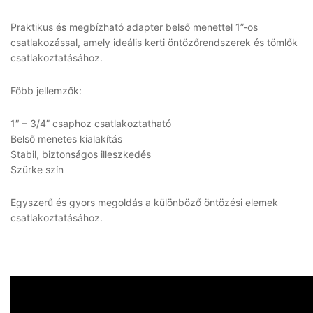
Praktikus és megbízható adapter belső menettel 1”-os
csatlakozással, amely ideális kerti öntözőrendszerek és tömlők
csatlakoztatásához.
Főbb jellemzők:
1″ – 3/4” csaphoz csatlakoztatható
Belső menetes kialakítás
Stabil, biztonságos illeszkedés
Szürke szín
Egyszerű és gyors megoldás a különböző öntözési elemek
csatlakoztatásához.