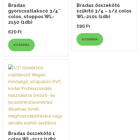
Bradas
Bradas összekötő
gyorscsatlakozó 3/4″
szűkítő 3/4 – 1/2 colos
colos, stoppos WL-
WL-2101 (1db)
2150 (1db)
590
Ft
620
Ft
KOSÁRBA
KOSÁRBA
Bradas összekötő 1
colos WL-2112 (1db)