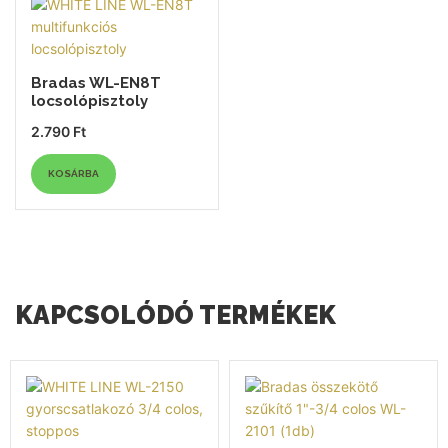
Bradas WL-EN8T
locsolópisztoly
2.790
Ft
KOSÁRBA
KAPCSOLÓDÓ TERMÉKEK