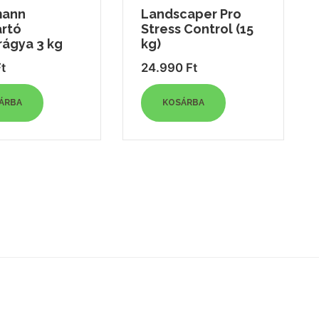
mann
Landscaper Pro
artó
Stress Control (15
rágya 3 kg
kg)
t
24.990
Ft
ÁRBA
KOSÁRBA