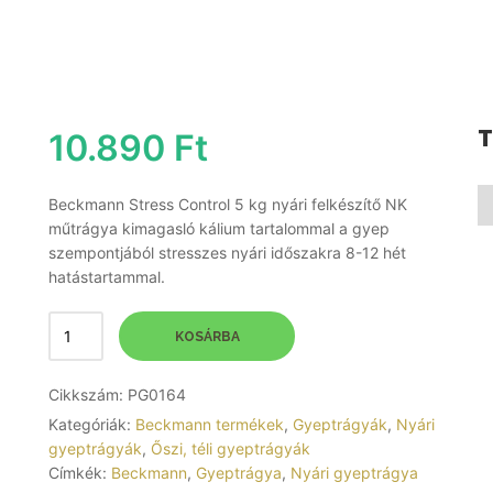
T
10.890
Ft
Beckmann Stress Control 5 kg nyári felkészítő NK
műtrágya kimagasló kálium tartalommal a gyep
szempontjából stresszes nyári időszakra 8-12 hét
hatástartammal.
KOSÁRBA
Cikkszám:
PG0164
Kategóriák:
Beckmann termékek
,
Gyeptrágyák
,
Nyári
gyeptrágyák
,
Őszi, téli gyeptrágyák
Címkék:
Beckmann
,
Gyeptrágya
,
Nyári gyeptrágya