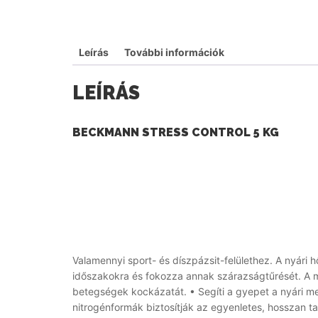
Leírás
További információk
LEÍRÁS
BECKMANN STRESS CONTROL 5 KG
Valamennyi sport- és díszpázsit-felülethez. A nyári ho
időszakokra és fokozza annak szárazságtűrését. A m
betegségek kockázatát. • Segíti a gyepet a nyári meg
nitrogénformák biztosítják az egyenletes, hosszan tar