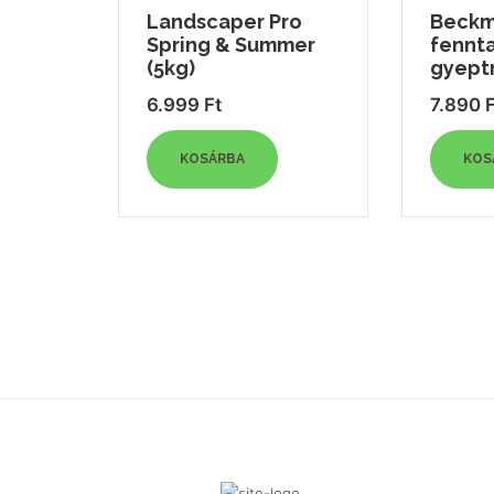
Landscaper Pro
Beck
Spring & Summer
fennt
(5kg)
gyept
6.999
Ft
7.890
F
KOSÁRBA
KOS