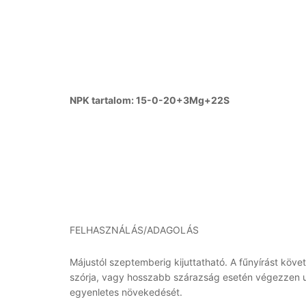
NPK tartalom: 15-0-20+3Mg+22S
FELHASZNÁLÁS/ADAGOLÁS
Májustól szeptemberig kijuttatható. A fűnyírást ko
szórja, vagy hosszabb szárazság esetén végezzen utá
egyenletes növekedését.