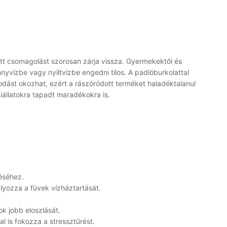
tott csomagolást szorosan zárja vissza. Gyermekektől és
ennyvízbe vagy nyíltvízbe engedni tilos. A padlóburkolattal
odást okozhat, ezért a rászóródott terméket haladéktalanul
ziállatokra tapadt maradékokra is.
éséhez.
yozza a füvek vízháztartását.
k jobb eloszlását.
tal is fokozza a stressztűrést.