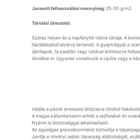
Javasolt felhasználási mennyiség:
25-30 g/m2.
Tárolási útmutató:
Száraz helyen és a napfénytől védve tárolja. A bon
háziállatoktól elzárva tartandó. A gyeptrágyát a sz
(járólapok, fa padlók) vagy ruhával érintkezve foltos
távolítsa el. Ugyanez vonatkozik a cipőre vagy a há
Ideális a pázsit stresszes időszakra történő felkészít
A magas káliumtartalom erősíti a sejtfalakat és szabál
Nyáron is biztonsággal alkalmazható.
Az egységes granulátumméret biztosítja a tápanyago
Javítja a növényi sejtek tápanyag ellátottságát, ezál