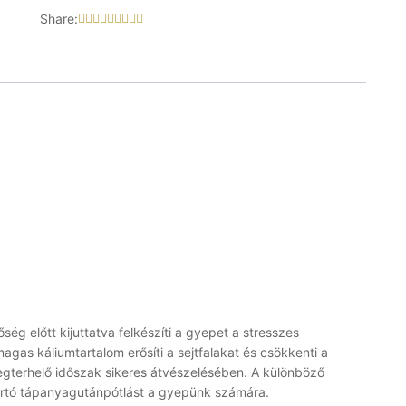
Share:
̋ség előtt kijuttatva felkészíti a gyepet a stresszes
agas káliumtartalom erősíti a sejtfalakat és csökkenti a
terhelő időszak sikeres átvészelésében. A különböző
tó tápanyagutánpótlást a gyepünk számára.