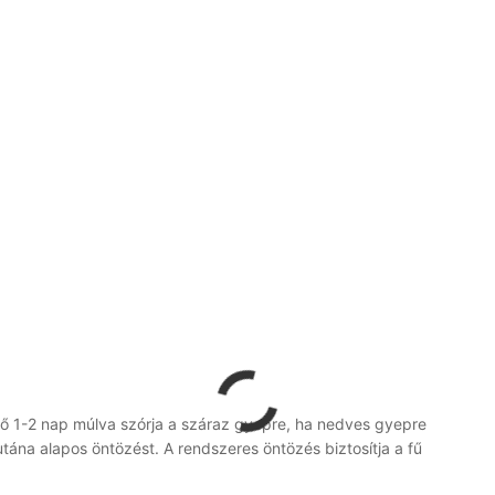
̈vető 1-2 nap múlva szórja a száraz gyepre, ha nedves gyepre
na alapos öntözést. A rendszeres öntözés biztosítja a fű