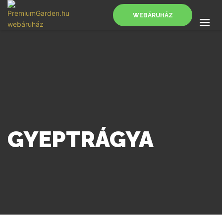
WEBÁRUHÁZ
FŐOLDAL
SZOLGÁLTATÁSOK
BLOG
KAPCSOLAT
WEBÁRUHÁZ
GYEPTRÁGYA