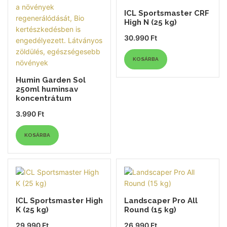
ICL Sportsmaster CRF
High N (25 kg)
30.990
Ft
KOSÁRBA
Humin Garden Sol
250ml huminsav
koncentrátum
3.990
Ft
KOSÁRBA
ICL Sportsmaster High
Landscaper Pro All
K (25 kg)
Round (15 kg)
29.990
Ft
26.990
Ft