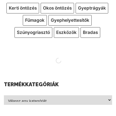
Kerti öntözés
Okos öntözés
Gyeptrágyák
Fűmagok
Gyephelyettesítők
Szúnyogriasztó
Eszközök
Bradas
TERMÉKKATEGÓRIÁK