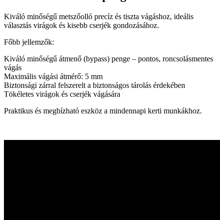
Kiváló minőségű metszőolló precíz és tiszta vágáshoz, ideális
választás virágok és kisebb cserjék gondozásához.
Főbb jellemzők:
Kiváló minőségű átmenő (bypass) penge – pontos, roncsolásmentes
vágás
Maximális vágási átmérő: 5 mm
Biztonsági zárral felszerelt a biztonságos tárolás érdekében
Tökéletes virágok és cserjék vágására
Praktikus és megbízható eszköz a mindennapi kerti munkákhoz.