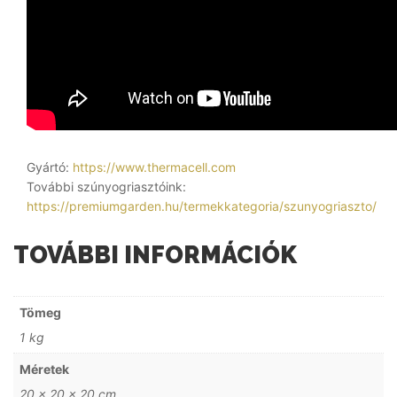
Gyártó:
https://www.thermacell.com
További szúnyogriasztóink:
https://premiumgarden.hu/termekkategoria/szunyogriaszto/
TOVÁBBI INFORMÁCIÓK
Tömeg
1 kg
Méretek
20 × 20 × 20 cm