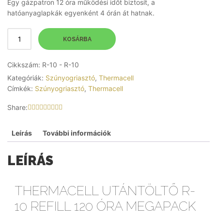
Egy gázpatron 12 óra működési időt biztosít, a
hatóanyaglapkák egyenként 4 órán át hatnak.
KOSÁRBA
Cikkszám:
R-10 - R-10
Kategóriák:
Szúnyogriasztó
,
Thermacell
Címkék:
Szúnyogriasztó
,
Thermacell
Share:
Leírás
További információk
LEÍRÁS
THERMACELL UTÁNTÖLTŐ R-
10 REFILL 120 ÓRA MEGAPACK