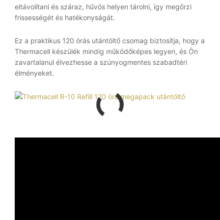
eltávolítani és száraz, hűvös helyen tárolni, így megőrzi
frissességét és hatékonyságát.
Ez a praktikus 120 órás utántöltő csomag biztosítja, hogy a
Thermacell készülék mindig működőképes legyen, és Ön
zavartalanul élvezhesse a szúnyogmentes szabadtéri
élményeket.