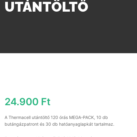
UTÁNTÖLTŐ
24.900
Ft
A Thermacell utántöltő 120 órás MEGA-PACK, 10 db
butángázpatront és 30 db hatóanyaglapkát tartalmaz.