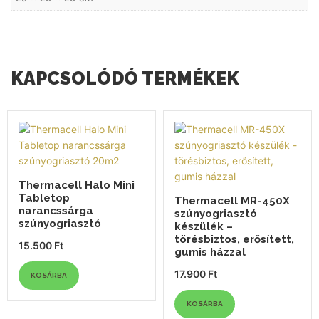
KAPCSOLÓDÓ TERMÉKEK
Thermacell Halo Mini
Tabletop
Thermacell MR-450X
narancssárga
szúnyogriasztó
szúnyogriasztó
készülék –
törésbiztos, erősített,
15.500
Ft
gumis házzal
17.900
Ft
KOSÁRBA
KOSÁRBA