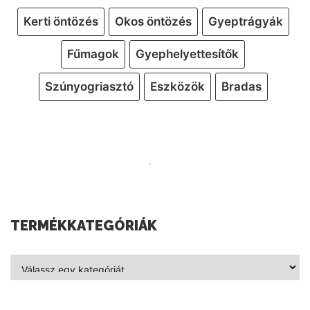
Kerti öntözés
Okos öntözés
Gyeptrágyák
Fűmagok
Gyephelyettesítők
Szúnyogriasztó
Eszközök
Bradas
TERMÉKKATEGÓRIÁK