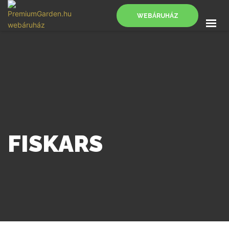
WEBÁRUHÁZ
FŐOLDAL
SZOLGÁLTATÁSOK
BLOG
KAPCSOLAT
WEBÁRUHÁZ
FISKARS