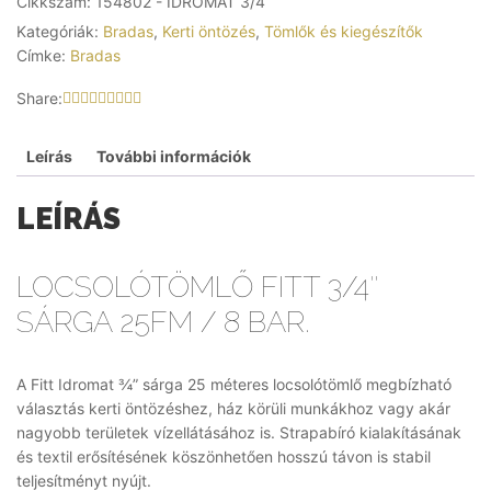
Cikkszám:
154802 - IDROMAT 3/4
Kategóriák:
Bradas
,
Kerti öntözés
,
Tömlők és kiegészítők
Címke:
Bradas
Share:
Leírás
További információk
LEÍRÁS
LOCSOLÓTÖMLŐ
FITT 3/4″
SÁRGA 25FM / 8 BAR.
A Fitt Idromat ¾” sárga 25 méteres locsolótömlő megbízható
választás kerti öntözéshez, ház körüli munkákhoz vagy akár
nagyobb területek vízellátásához is. Strapabíró kialakításának
és textil erősítésének köszönhetően hosszú távon is stabil
teljesítményt nyújt.