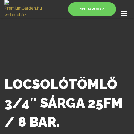
WEBÁRUHÁZ
FŐOLDAL
SZOLGÁLTATÁSOK
BLOG
KAPCSOLAT
WEBÁRUHÁZ
LOCSOLÓTÖMLŐ
3/4″ SÁRGA 25FM
/ 8 BAR.