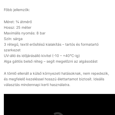
Főbb jellemzők:
Méret: ¾ átmérő
Hossz: 25 méter
Maximális nyomás: 8 bar
Szín: sárga
3 rétegű, textil erősítésű kialakítás – tartós és formatartó
szerkezet
UV-álló és időjárásálló kivitel (-10 – +40°C-ig)
Alga gátlós belső réteg – segít megelőzni az algásodást
A tömlő ellenáll a külső környezeti hatásoknak, nem repedezik,
és megfelelő kezeléssel hosszú élettartamot biztosít. Ideális
választás mindennapi kerti használatra.