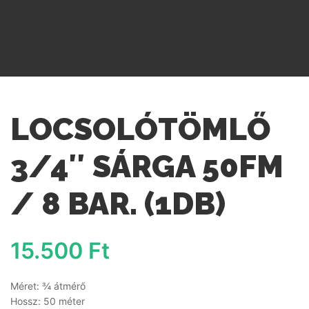
LOCSOLÓTÖMLŐ
3/4″ SÁRGA 50FM
/ 8 BAR. (1DB)
15.500
Ft
Méret: ¾ átmérő
Hossz: 50 méter