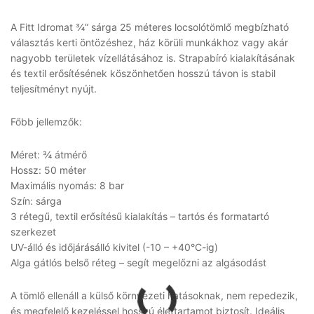
A Fitt Idromat ¾” sárga 25 méteres locsolótömlő megbízható
választás kerti öntözéshez, ház körüli munkákhoz vagy akár
nagyobb területek vízellátásához is. Strapabíró kialakításának
és textil erősítésének köszönhetően hosszú távon is stabil
teljesítményt nyújt.
Főbb jellemzők:
Méret: ¾ átmérő
Hossz: 50 méter
Maximális nyomás: 8 bar
Szín: sárga
3 rétegű, textil erősítésű kialakítás – tartós és formatartó
szerkezet
UV-álló és időjárásálló kivitel (-10 – +40°C-ig)
Alga gátlós belső réteg – segít megelőzni az algásodást
A tömlő ellenáll a külső környezeti hatásoknak, nem repedezik,
és megfelelő kezeléssel hosszú élettartamot biztosít. Ideális