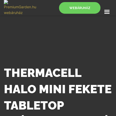
WEBÁRUHÁZ
FŐOLDAL
SZOLGÁLTATÁSOK
BLOG
KAPCSOLAT
WEBÁRUHÁZ
THERMACELL
HALO MINI FEKETE
TABLETOP