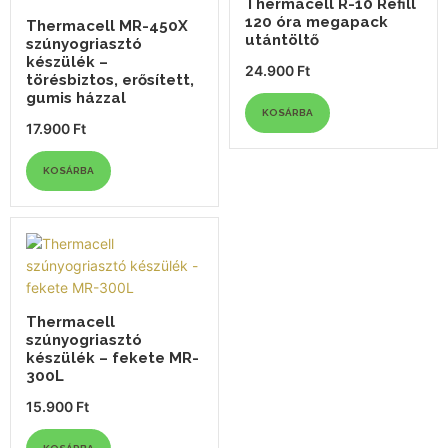
Thermacell R-10 Refill
120 óra megapack
Thermacell MR-450X
utántöltő
szúnyogriasztó
készülék –
24.900
Ft
törésbiztos, erősített,
gumis házzal
KOSÁRBA
17.900
Ft
KOSÁRBA
Thermacell
szúnyogriasztó
készülék – fekete MR-
300L
15.900
Ft