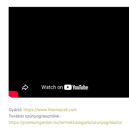
Gyártó:
https://www.thermacell.com
További szúnyogriasztóink:
https://premiumgarden.hu/termekkategoria/szunyogriaszto/