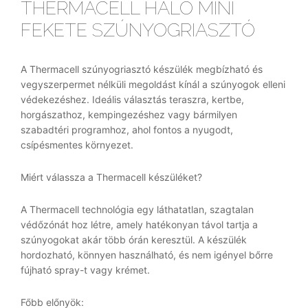
THERMACELL HALO MINI
FEKETE SZÚNYOGRIASZTÓ
A Thermacell szúnyogriasztó készülék megbízható és
vegyszerpermet nélküli megoldást kínál a szúnyogok elleni
védekezéshez. Ideális választás teraszra, kertbe,
horgászathoz, kempingezéshez vagy bármilyen
szabadtéri programhoz, ahol fontos a nyugodt,
csípésmentes környezet.
Miért válassza a Thermacell készüléket?
A Thermacell technológia egy láthatatlan, szagtalan
védőzónát hoz létre, amely hatékonyan távol tartja a
szúnyogokat akár több órán keresztül. A készülék
hordozható, könnyen használható, és nem igényel bőrre
fújható spray-t vagy krémet.
Főbb előnyök: