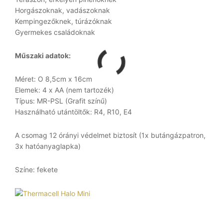
Horgászoknak, vadászoknak
Kempingezőknek, túrázóknak
Gyermekes családoknak
Műszaki adatok:
Méret: O 8,5cm x 16cm
Elemek: 4 x AA (nem tartozék)
Típus: MR-PSL (Grafit színű)
Használható utántöltők: R4, R10, E4
A csomag 12 órányi védelmet biztosít (1x butángázpatron,
3x hatóanyaglapka)
Színe: fekete