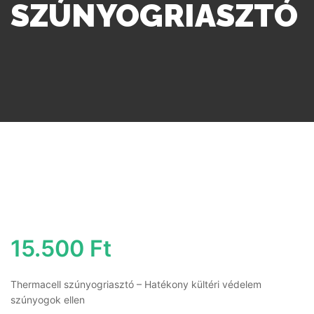
SZÚNYOGRIASZTÓ
15.500
Ft
Thermacell szúnyogriasztó – Hatékony kültéri védelem
szúnyogok ellen