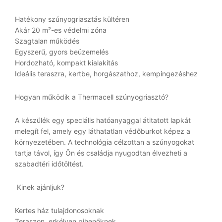
Hatékony szúnyogriasztás kültéren
Akár 20 m²-es védelmi zóna
Szagtalan működés
Egyszerű, gyors beüzemelés
Hordozható, kompakt kialakítás
Ideális teraszra, kertbe, horgászathoz, kempingezéshez
Hogyan működik a Thermacell szúnyogriasztó?
A készülék egy speciális hatóanyaggal átitatott lapkát
melegít fel, amely egy láthatatlan védőburkot képez a
környezetében. A technológia célzottan a szúnyogokat
tartja távol, így Ön és családja nyugodtan élvezheti a
szabadtéri időtöltést.
Kinek ajánljuk?
Kertes ház tulajdonosoknak
Teraszon, erkélyen pihenőknek