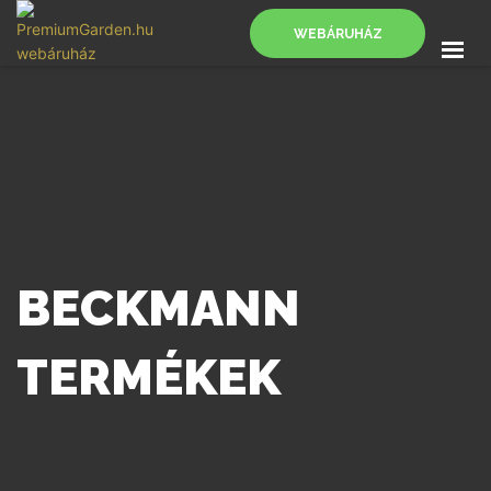
WEBÁRUHÁZ
FŐOLDAL
SZOLGÁLTATÁSOK
BLOG
KAPCSOLAT
WEBÁRUHÁZ
BECKMANN
TERMÉKEK