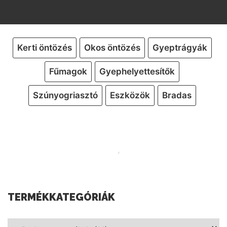
Kerti öntözés
Okos öntözés
Gyeptrágyák
Fűmagok
Gyephelyettesítők
Szúnyogriasztó
Eszközök
Bradas
TERMÉKKATEGÓRIÁK